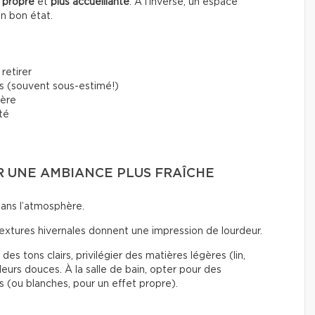
 propre
et
plus accueillante
. À l’inverse, un espace
en bon état.
retirer
s (souvent sous-estimé!)
ière
rté
UR UNE AMBIANCE PLUS FRAÎCHE
dans l’atmosphère.
textures hivernales donnent une impression de lourdeur.
des tons clairs, privilégier des matières légères (lin,
eurs douces. À la salle de bain, opter pour des
s (ou blanches, pour un effet propre).