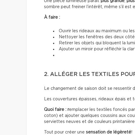
Une pièce lumineuse paraît
plus grande
,
plus
sombre peut freiner l’intérêt, même s’il est 
À faire :
Ouvrir les rideaux au maximum ou les 
Nettoyer les fenêtres des deux côté
Retirer les objets qui bloquent la lum
Ajouter un miroir pour réfléchir la cla
2. ALLÉGER LES TEXTILES PO
Le changement de saison doit se ressentir 
Les couvertures épaisses, rideaux épais et 
Quoi faire : r
emplacer les textiles foncés par 
coton) et ajouter quelques coussins aux coul
serviettes neuves et de couleurs printanière
Tout pour créer une
sensation de légèreté
!